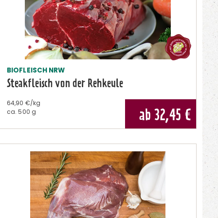
BIOFLEISCH NRW
Steakfleisch von der Rehkeule
64,90 €/kg
ab 32,45
€
ca.
500 g