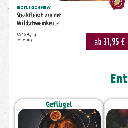
BIOFLEISCH NRW
Steakfleisch aus der
Wildschweinkeule
63,90 €/kg
ab 31,95
€
ca.
500 g
Ent
Geflügel