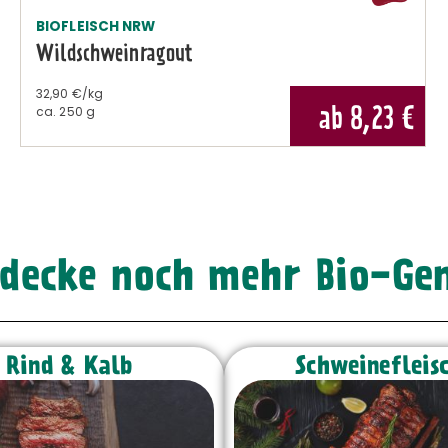
BIOFLEISCH NRW
Wildschweinragout
32,90 €/kg
ab 8,23
€
ca.
250 g
decke noch mehr Bio-Ge
Rind & Kalb
Schweinefleis