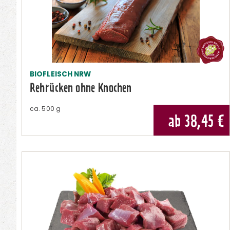
BIOFLEISCH NRW
Rehrücken ohne Knochen
ca.
500 g
ab 38,45
€