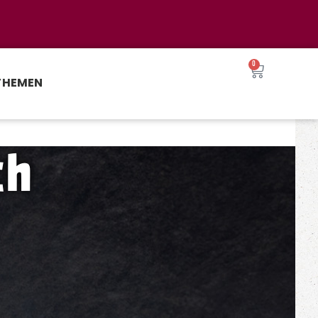
0
THEMEN
ch