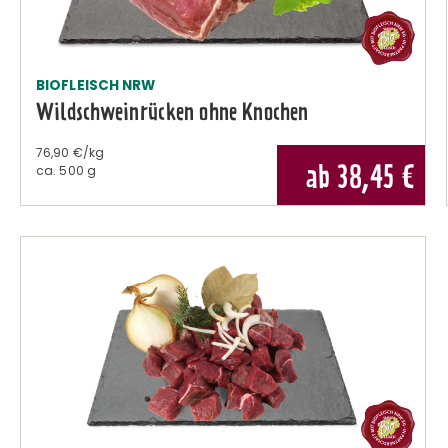
BIOFLEISCH NRW
Wildschweinrücken ohne Knochen
76,90 €/kg
ab 38,45
€
ca.
500 g