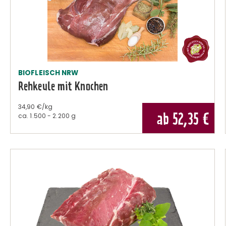
BIOFLEISCH NRW
Rehkeule mit Knochen
34,90 €/kg
ab 52,35
€
ca.
1.500 - 2.200 g