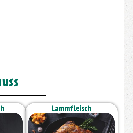
nuss
ch
Lammfleisch