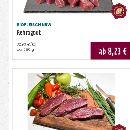
BIOFLEISCH NRW
Rehragout
32,90 €/kg
ab 8,23
€
ca.
250 g