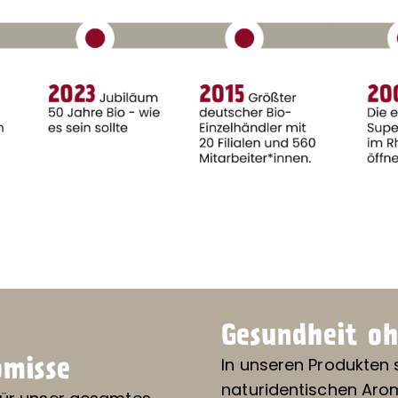
Gesundheit oh
In unseren Produkten 
misse
naturidentischen Aro