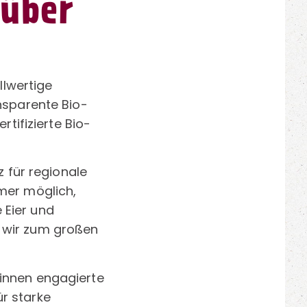
 über
lwertige
nsparente Bio-
rtifizierte Bio-
z für regionale
mmer möglich,
 Eier und
n wir zum großen
dinnen engagierte
r starke