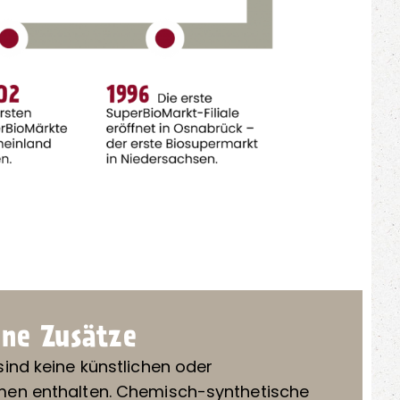
ne Zusätze
sind keine künstlichen oder
men enthalten. Chemisch-synthetische