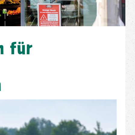
m für
n