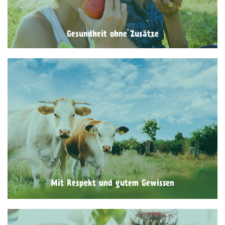
Anbau noch in der Verarbeitung zum Einsatz.
Gesundheit ohne Zusätze
Mit Respekt und gutem Gewissen
Wir kennen unsere Landwirtinnen persönlich. Die Höfe
erfüllen besonders strenge Kriterien in Bezug auf
artgerechte Tierhaltung. Die Tiere bekommen
ausschließlich Biofutter, größtenteils vom eigenen
Hof. Kein konventionelles Soja-Kraftfutter und kein
gentechnisch verändertes Futter.
Mit Respekt und gutem Gewissen