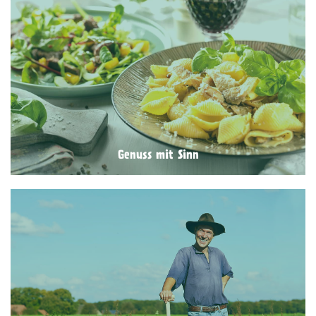
Genuss mit Sinn
Die Pflanzen und Tiere, die aus einer konsequent
gelebten biologischen Landwirtschaft erwachsen,
bedürfen mehr Zeit zum Wachsen und Reifen und
auch mehr Zuwendung. Die Liebe, die größtenteils
kleinbäuerliche und handwerkliche Betriebe in ihre
Erzeugnisse stecken, ist zu schmecken. Wir sind
überzeugt: Bio und Genuss gehören zusammen und
verstärken sich.
Genuss mit Sinn
Glaubwürdig, ohne Kompromisse
Wir garantieren kontrollierte Bio-Qualität für unser
gesamtes Lebensmittelangebot und unsere
Naturkosmetik. Dafür bürgen wir. Unser gesamtes
Sortiment wird zudem regelmäßig von einer