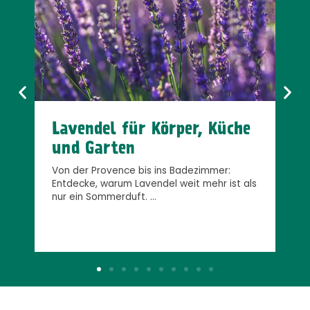
Körper, Küche
Die Reise der Kokosnus
Bevor die Kokosnuss in unsere Küc
überquerte sie Ozeane und prägte 
ins Badezimmer:
Begleite sie auf ihrem Weg von de
del weit mehr ist als
auf unseren Teller …