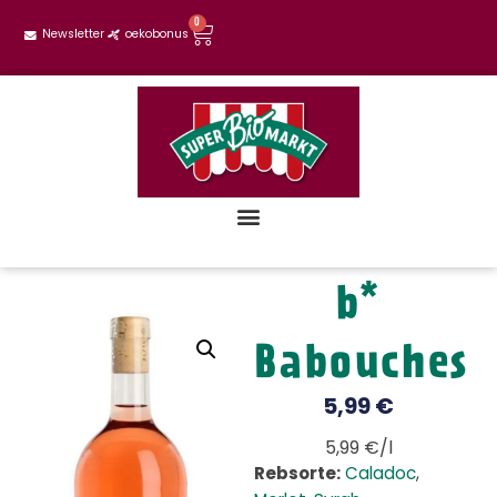
0
Newsletter
oekobonus
b*
Babouches
5,99
€
5,99 €/l
Rebsorte:
Caladoc
,