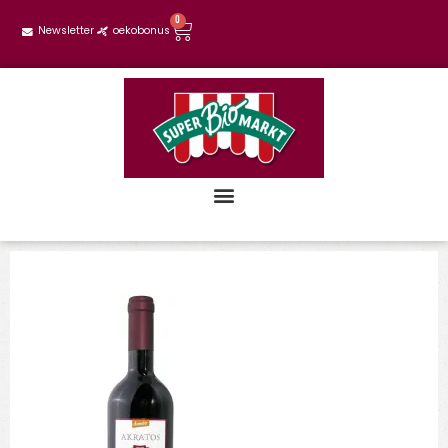
0
Newsletter
oekobonus