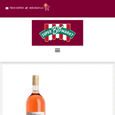
0
Newsletter
oekobonus