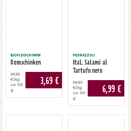
BIOFLEISCH NRW
PEDRAZZOLI
Domschinken
Ital. Salami al
Tartufo nero
36,90
3,69
€
€/kg
69,90
ca.
100
6,99
€
€/kg
g
ca.
100
g