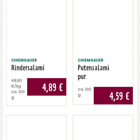
CHIEMGAUER
CHIEMGAUER
Rindersalami
Putensalami
pur
48,90
4,89
€
€/kg
ca.
100
ca.
100
4,59
€
g
g