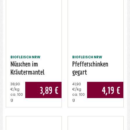
BIOFLEISCH NRW
BIOFLEISCH NRW
Nüsschen im
Pfefferschinken
Kräutermantel
gegart
38,90
41,90
3,89
€
4,19
€
€/kg
€/kg
ca.
100
ca.
100
g
g