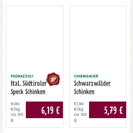
PEDRAZZOLI
CHIEMGAUER
Ital. Südtiroler
Schwarzwälder
Speck Schinken
Schinken
61,90
57,90
6,19
€
5,79
€
€/kg
€/kg
ca.
100
ca.
100
g
g