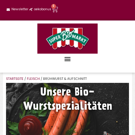
0
Newsletter
oekobonus
STARTSEITE
/
FLEISCH
/ BRÜHWURST & AUFSCHNITT
Unsere Bio-
Wurstspezialitäten