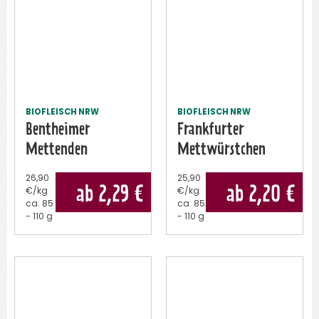
BIOFLEISCH NRW
BIOFLEISCH NRW
Bentheimer
Frankfurter
Mettenden
Mettwürstchen
26,90
25,90
ab 2,29
€
ab 2,20
€
€/kg
€/kg
ca.
85
ca.
85
- 110 g
- 110 g