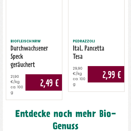
BIOFLEISCH NRW
PEDRAZZOLI
Durchwachsener
Ital. Pancetta
Speck
Tesa
geräuchert
29,90
2,99
€
€/kg
21,90
ca.
100
2,49
€
€/kg
g
ca.
100
g
Entdecke noch mehr Bio-
Genuss