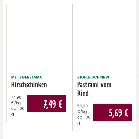
METZGEREI MAX
BIOFLEISCH NRW
Hirschschinken
Pastrami vom
Rind
74,90
7,49
€
€/kg
56,90
ca.
100
5,69
€
€/kg
g
ca.
100
g