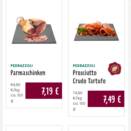
PEDRAZZOLI
PEDRAZZOLI
Parmaschinken
Prosciutto
Crudo Tartufo
64,90
7,19
€
€/kg
74,90
ca.
100
7,49
€
€/kg
g
ca.
100
g