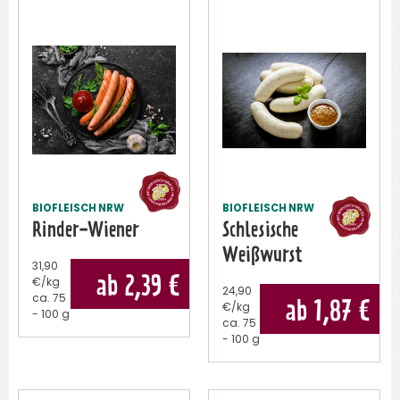
BIOFLEISCH NRW
BIOFLEISCH NRW
Rinder-Wiener
Schlesische
Weißwurst
31,90
ab 2,39
€
€/kg
24,90
ca.
75
ab 1,87
€
€/kg
- 100 g
ca.
75
- 100 g