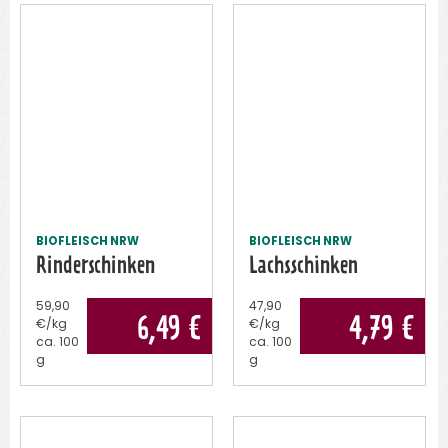
BIOFLEISCH NRW
BIOFLEISCH NRW
Rinderschinken
Lachsschinken
59,90
47,90
6,49
€
4,79
€
€/kg
€/kg
ca.
100
ca.
100
g
g