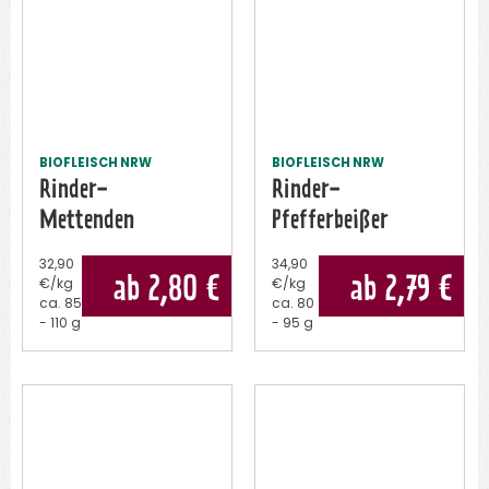
BIOFLEISCH NRW
BIOFLEISCH NRW
Rinder-
Rinder-
Mettenden
Pfefferbeißer
32,90
34,90
ab 2,80
€
ab 2,79
€
€/kg
€/kg
ca.
85
ca.
80
- 110 g
- 95 g