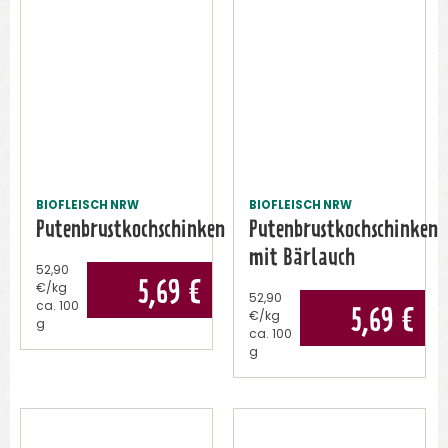
BIOFLEISCH NRW
BIOFLEISCH NRW
Putenbrustkochschinken
Putenbrustkochschinken
mit Bärlauch
52,90
5,69
€
€/kg
52,90
ca.
100
5,69
€
€/kg
g
ca.
100
g