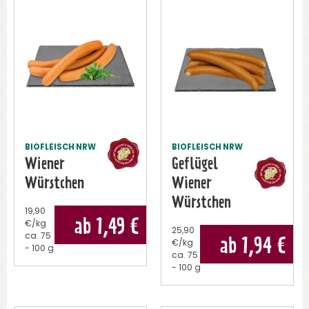
BIOFLEISCH NRW
BIOFLEISCH NRW
Wiener
Geflügel
Würstchen
Wiener
Würstchen
19,90
ab 1,49
€
€/kg
25,90
ca.
75
ab 1,94
€
€/kg
- 100 g
ca.
75
- 100 g