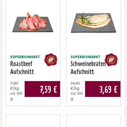
SUPERBIOMARKT
SUPERBIOMARKT
Roastbeef
Schweinebraten
Aufschnitt
Aufschnitt
71,90
34,90
7,59
€
3,69
€
€/kg
€/kg
ca.
100
ca.
100
g
g