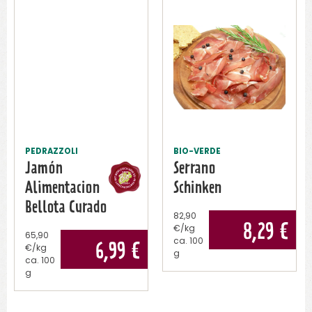
PEDRAZZOLI
BIO-VERDE
Jamón
Serrano
Alimentacion
Schinken
Bellota Curado
82,90
8,29
€
€/kg
65,90
ca.
100
6,99
€
€/kg
g
ca.
100
g