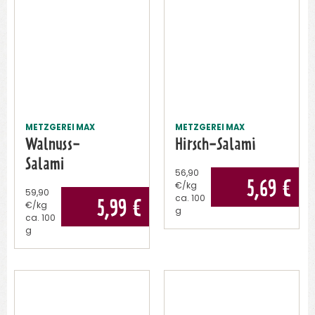
METZGEREI MAX
METZGEREI MAX
Walnuss-
Hirsch-Salami
Salami
56,90
5,69
€
€/kg
59,90
ca.
100
5,99
€
€/kg
g
ca.
100
g