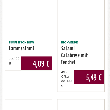
BIOFLEISCH NRW
BIO-VERDE
Lammsalami
Salami
Calabrese mit
ca.
100
Fenchel
4,09
€
g
49,90
5,49
€
€/kg
ca.
100
g