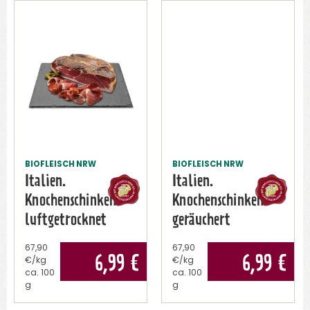
BIOFLEISCH NRW
BIOFLEISCH NRW
Italien.
Italien.
Knochenschinken
Knochenschinken
luftgetrocknet
geräuchert
67,90
67,90
6,99
€
6,99
€
€/kg
€/kg
ca.
100
ca.
100
g
g