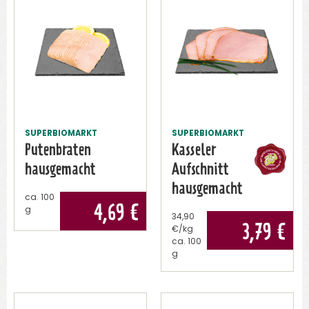
SUPERBIOMARKT
SUPERBIOMARKT
Putenbraten
Kasseler
hausgemacht
Aufschnitt
hausgemacht
ca.
100
4,69
€
g
34,90
3,79
€
€/kg
ca.
100
g