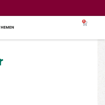
0
THEMEN
r