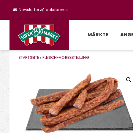
Newsletter
oekobonus
MÄRKTE
ANG
STARTSEITE
/
FLEISCH-VORBESTELLUNG