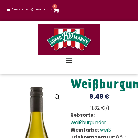
0
Newsletter
oekobonus
Weißburgun
8,49
€
11,32 €/l
Rebsorte:
Weißburgunder
Weinfarbe:
weiß
Trinktemperatur:
8 °C