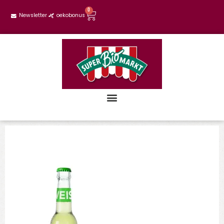
0
Newsletter
oekobonus