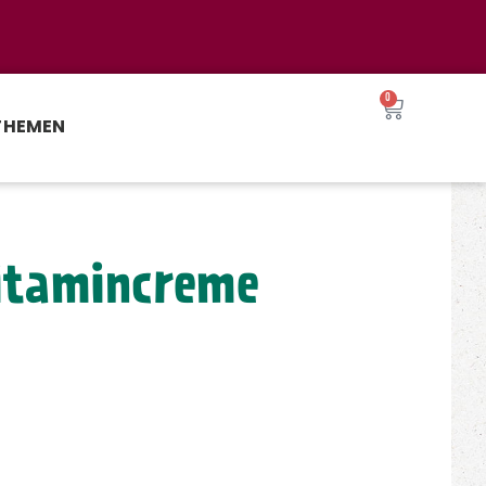
0
THEMEN
itamincreme