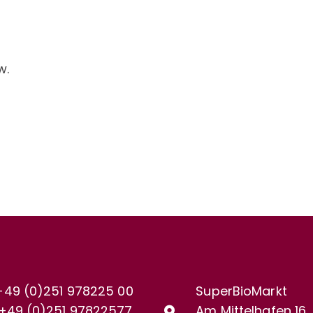
w.
+49 (0)251 978225 00
SuperBioMarkt
+49 (0)
251 97822577
Am Mittelhafen 16