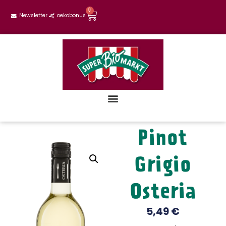
0
Newsletter
oekobonus
Pinot
Grigio
Osteria
5,49
€