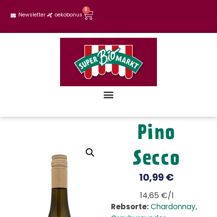
0
Newsletter
oekobonus
Pino
Secco
10,99
€
14,65 €/l
Rebsorte:
Chardonnay
,