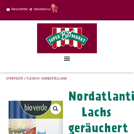
0
Newsletter
oekobonus
STARTSEITE
/
FLEISCH-VORBESTELLUNG
Nordatlant
Lachs
geräuchert