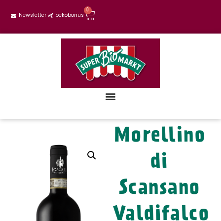
0
Newsletter
oekobonus
Morellino
di
Scansano
Valdifalco