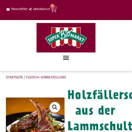
0
Newsletter
oekobonus
STARTSEITE
/
FLEISCH-VORBESTELLUNG
Holzfällers
aus der
Lammschult