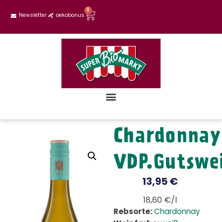
0
Newsletter
oekobonus
Chardonnay
VDP.Gutswe
13,95
€
18,60 €/l
Rebsorte:
Chardonnay