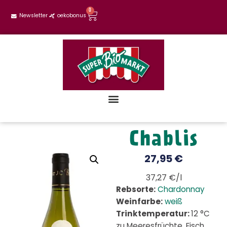
0
Newsletter
oekobonus
Chablis
27,95
€
37,27 €/l
Rebsorte:
Chardonnay
Weinfarbe:
weiß
Trinktemperatur:
12 °C
zu Meeresfrüchte, Fisch