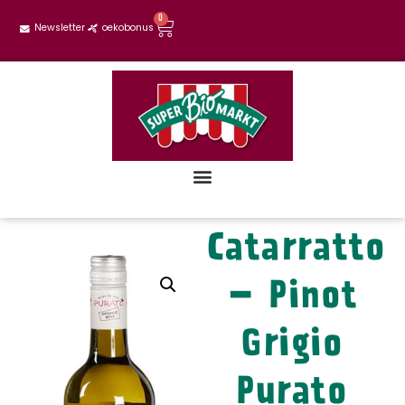
0
Newsletter
oekobonus
Catarratto
– Pinot
Grigio
Purato