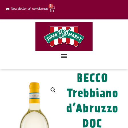
0
Newsletter
oekobonus
BECCO
Trebbiano
d’Abruzzo
DOC