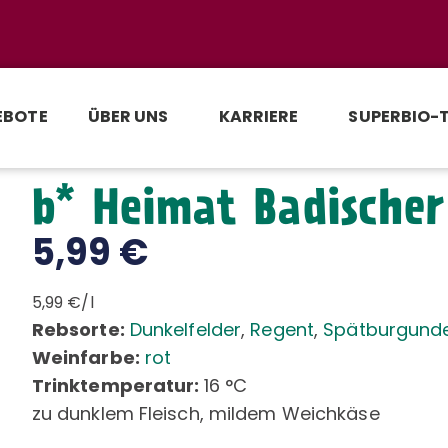
EBOTE
ÜBER UNS
KARRIERE
SUPERBIO-
b* Heimat Badische
5,99
€
5,99 €/l
Rebsorte:
Dunkelfelder
,
Regent
,
Spätburgund
Weinfarbe:
rot
Trinktemperatur:
16 °C
zu dunklem Fleisch, mildem Weichkäse