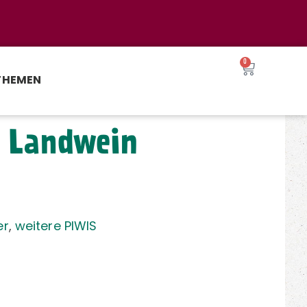
0
THEMEN
r Landwein
er
,
weitere PIWIS