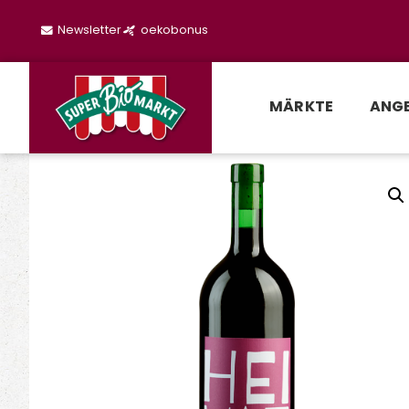
Newsletter
oekobonus
MÄRKTE
ANG