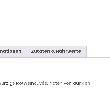
rmationen
Zutaten & Nährwerte
 würzige Rotweincuvée. Noten von dunklen