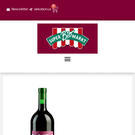
0
Newsletter
oekobonus