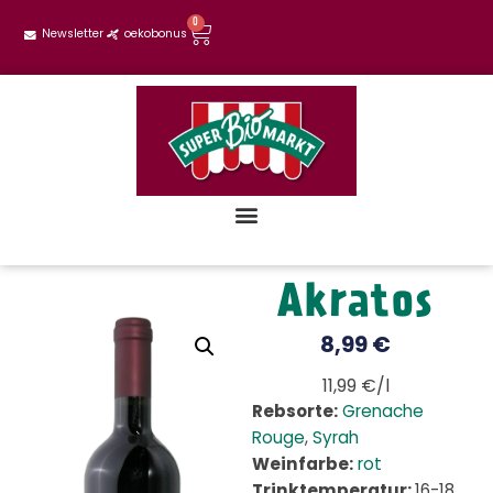
0
Newsletter
oekobonus
Akratos
8,99
€
11,99 €/l
Rebsorte:
Grenache
Rouge
,
Syrah
Weinfarbe:
rot
Trinktemperatur:
16-18