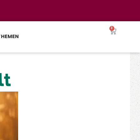
0
THEMEN
lt