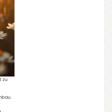
t zu
Anbau
r
,