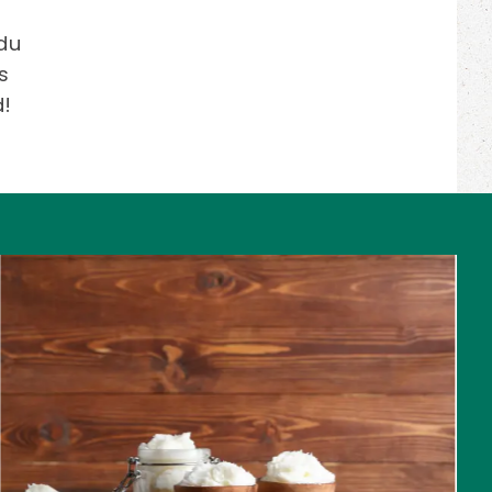
 du
s
!
MEHR ZUM THEMA ERFAHREN