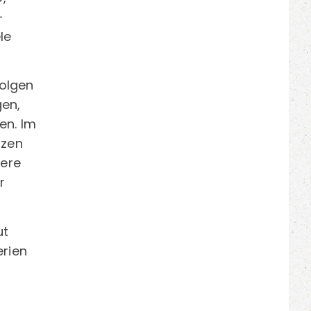
-
le
folgen
gen,
en. Im
nzen
sere
r
ut
erien