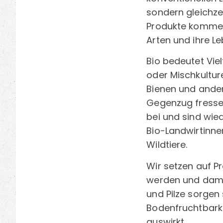
sondern gleichze
Produkte kommen
Arten und ihre L
Bio bedeutet Vie
oder Mischkulture
Bienen und ander
Gegenzug fressen
bei und sind wie
Bio-Landwirtinne
Wildtiere.
Wir setzen auf P
werden und damit
und Pilze sorgen 
Bodenfruchtbarke
auswirkt.