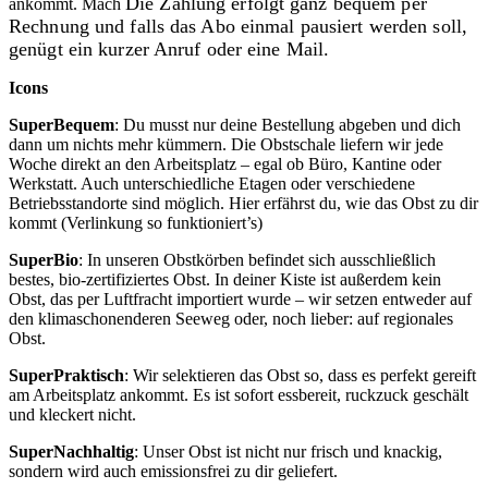
Die Zahlung erfolgt ganz bequem per
ankommt. Mach
Rechnung und falls das Abo einmal pausiert werden soll,
genügt ein kurzer Anruf oder eine Mail.
Icons
SuperBequem
: Du musst nur deine Bestellung abgeben und dich
dann um nichts mehr kümmern. Die Obstschale liefern wir jede
Woche direkt an den Arbeitsplatz – egal ob Büro, Kantine oder
Werkstatt. Auch unterschiedliche Etagen oder verschiedene
Betriebsstandorte sind möglich. Hier erfährst du, wie das Obst zu dir
kommt (Verlinkung so funktioniert’s)
SuperBio
: In unseren Obstkörben befindet sich ausschließlich
bestes, bio-zertifiziertes Obst. In deiner Kiste ist außerdem kein
Obst, das per Luftfracht importiert wurde – wir setzen entweder auf
den klimaschonenderen Seeweg oder, noch lieber: auf regionales
Obst.
SuperPraktisch
: Wir selektieren das Obst so, dass es perfekt gereift
am Arbeitsplatz ankommt. Es ist sofort essbereit, ruckzuck geschält
und kleckert nicht.
SuperNachhaltig
: Unser Obst ist nicht nur frisch und knackig,
sondern wird auch emissionsfrei zu dir geliefert.