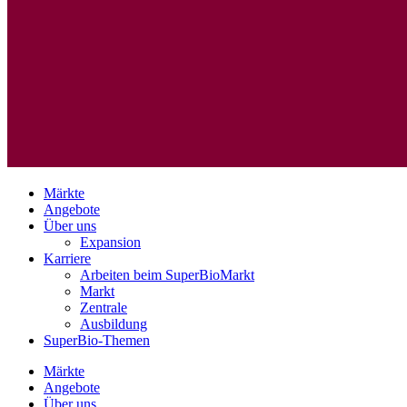
Märkte
Angebote
Über uns
Expansion
Karriere
Arbeiten beim SuperBioMarkt
Markt
Zentrale
Ausbildung
SuperBio-Themen
Märkte
Angebote
Über uns