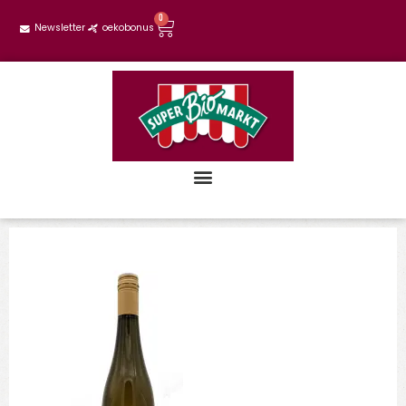
0
Newsletter
oekobonus