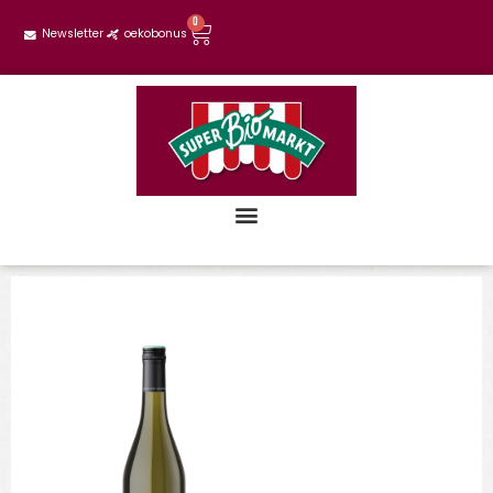
0
Newsletter
oekobonus