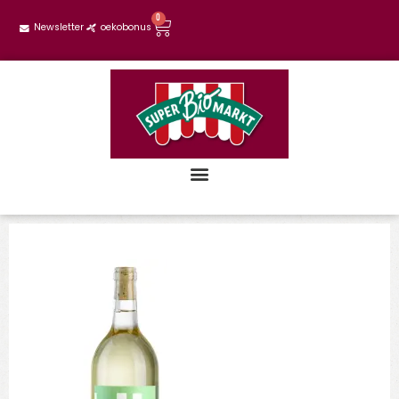
0
Newsletter
oekobonus