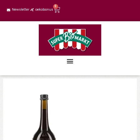
0
Newsletter
oekobonus