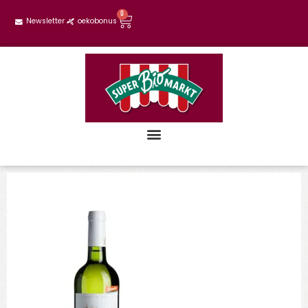
0
Newsletter
oekobonus