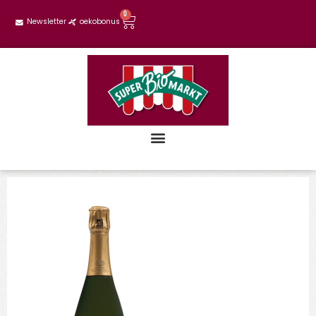
0
Newsletter
oekobonus