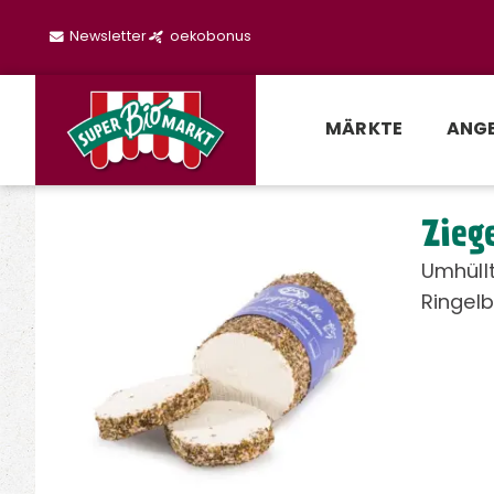
Newsletter
oekobonus
MÄRKTE
ANG
Zieg
Umhüllt
Ringel