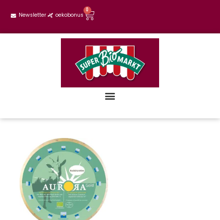
0
Newsletter
oekobonus