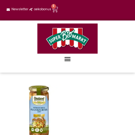
0
Newsletter
oekobonus