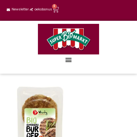
0
Newsletter
oekobonus