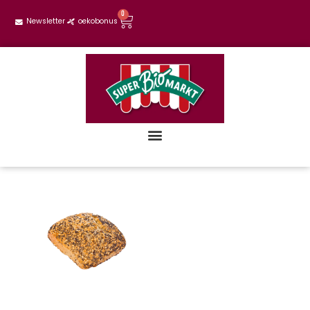
0
Newsletter
oekobonus