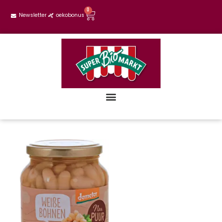
0
Newsletter
oekobonus