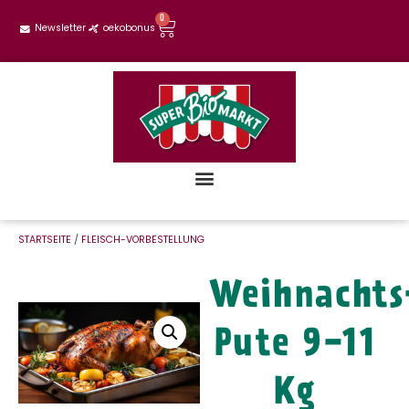
0
Newsletter
oekobonus
STARTSEITE
/
FLEISCH-VORBESTELLUNG
Weihnachts
Pute 9-11
Kg