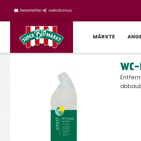
Newsletter
oekobonus
MÄRKTE
ANG
WC-R
Entfern
abbaub