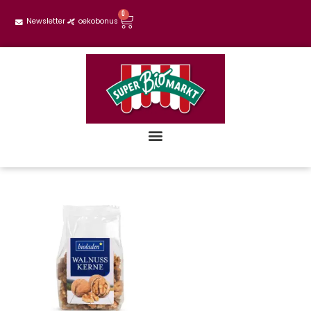
0
Newsletter
oekobonus