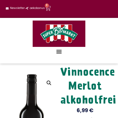
0
Newsletter
oekobonus
Vinnocence
Merlot
alkoholfrei
6,99
€