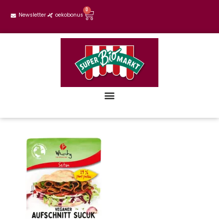
0
Newsletter
oekobonus