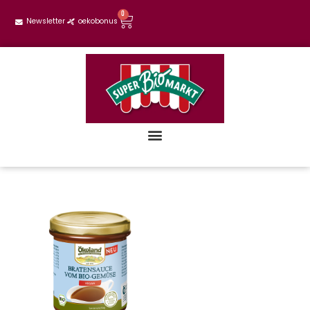
0
Newsletter
oekobonus