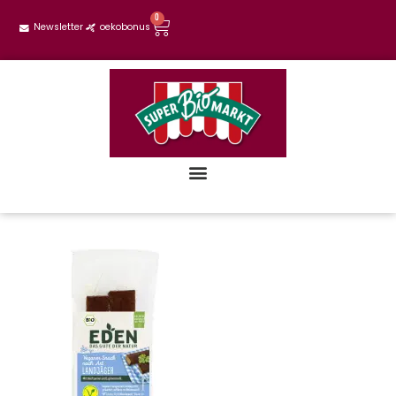
0
Newsletter
oekobonus