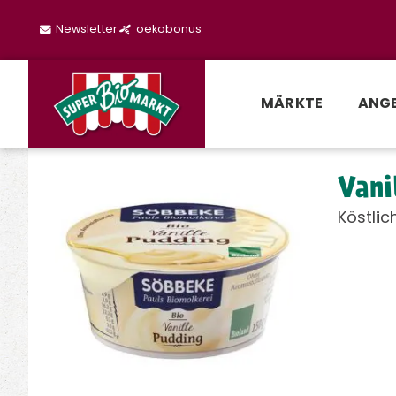
Newsletter
oekobonus
MÄRKTE
ANG
Vani
Köstlic