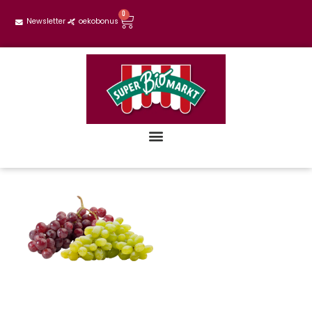
0
Newsletter
oekobonus