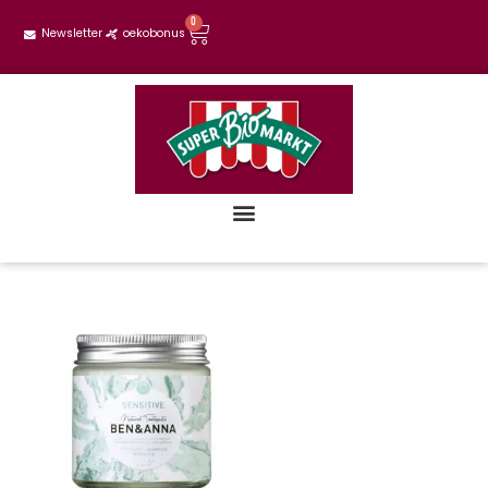
0
Newsletter
oekobonus