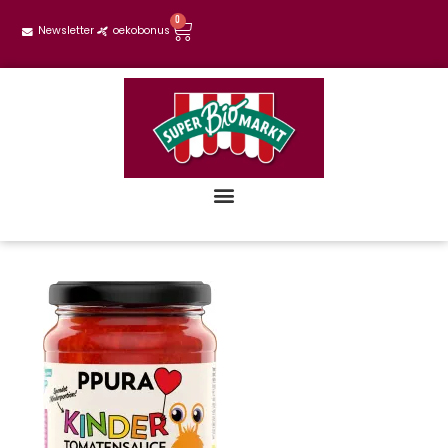
0
Newsletter
oekobonus