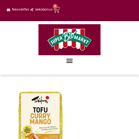
0
Newsletter
oekobonus